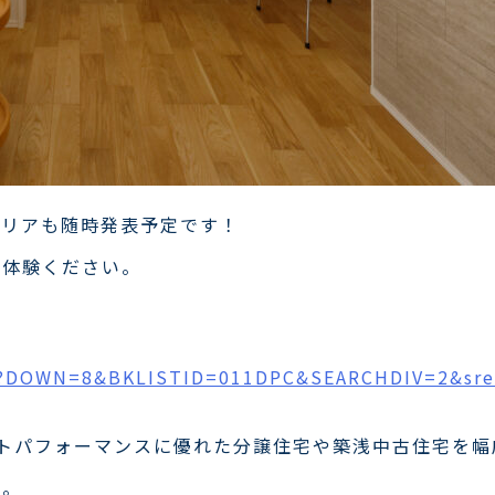
エリアも随時発表予定です！
ご体験ください。
14/?DOWN=8&BKLISTID=011DPC&SEARCHDIV=2&sr
ストパフォーマンスに優れた分譲住宅や築浅中古住宅を
い。