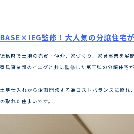
Skip
to
content
BASE×IEG監修！大人気の分譲住
徳島県で土地の売買・仲介、家づくり、家具事業を展開
家具事業部のイエグと共に監修した第三弾の分譲住宅
土地仕入れから企画開発する為コストバランスに優れ
の取れた住まいです。