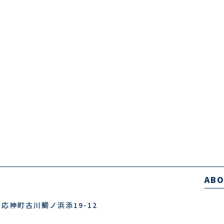
AB
応神町古川鯛ノ浜添19-12