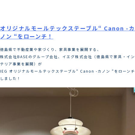
Skip
月:
2024年10月
to
content
オリジナルモールテックステーブル“ Canon -カ
ノン “をローンチ！
徳島県で不動産業や家づくり、家具事業を展開する、
株式会社BASEのグループ会社、イエグ株式会社（徳島県で家具・イン
テリア事業を展開）が
IEG オリジナルモールテックステーブル“ Canon -カノン “をローンチ
しました！