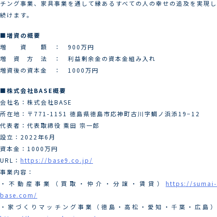
チング事業、家具事業を通して縁あるすべての人の幸せの追及を実現し
続けます。
■増資の概要
増 資 額 ： 900万円
増 資 方 法 ： 利益剰余金の資本金組み入れ
増資後の資本金 ： 1000万円
■株式会社BASE概要
会社名：株式会社BASE
所在地：〒771-1151 徳島県徳島市応神町古川字鯛ノ浜添19−12
代表者：代表取締役 粟田 宗一郎
設立：2022年6月
資本金：1000万円
URL：
https://base9.co.jp/
事業内容：
・不動産事業（買取・仲介・分譲・賃貸）
https://sumai-
base.com/
・家づくりマッチング事業（徳島・高松・愛知・千葉・広島）