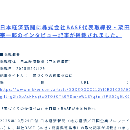
Skip
月:
2025年12月
to
content
日本経済新聞に株式会社BASE代表取締役・粟田
宗一郎のインタビュー記事が掲載されました。
■掲載概要
掲載媒体：日本経済新聞（四国経済面）
掲載日：2025年10月29
記事タイトル：「家づくりの後悔ゼロに」
掲載URL：
https://www.nikkei.com/article/DGXZQOCC212YI0R21C25A0
gift=g2ls5pAcHHqjExOTQ3OTk0MDmkeW1SYq3nn7Plt50g6LK
「家づくりの後悔ゼロ」を目指すBASEが全国展開へ
2025年10月29日付 日本経済新聞（地方経済／四国企業プロファイ
ル）に、弊社BASE（本社：徳島県徳島市）の取材記事が掲載されまし