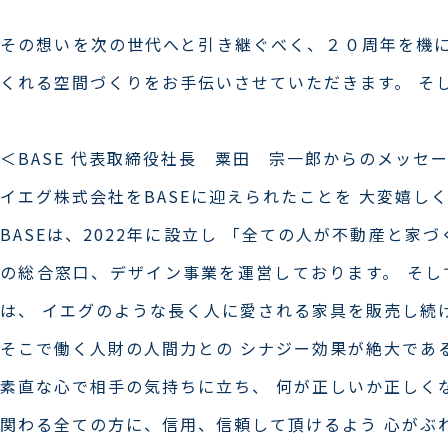
その想いを次の世代へと引き継ぐべく、２０周年を機に
くれる空間づくりをお手伝いさせていただきます。 そ
＜BASE 代表取締役社長 粟田 宗一郎からのメッセ
イエグ株式会社をBASEに迎えられたことを 大変嬉し
BASEは、2022年に設立し 「全ての人が不動産と
の総合窓口、デザイン事業を運営しております。 そし
は、 イエグのような長く人に愛される家具を販売し続
そこで働く人財の人間力との シナジー効果が絶大であ
素直な心で相手の気持ちに立ち、 何が正しいか正しく
関わる全ての方に、信用、信頼して頂けるよう 心がぶ