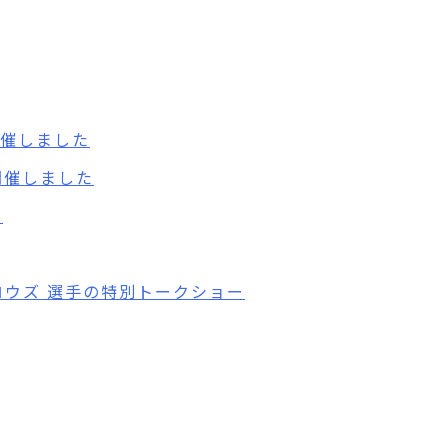
催しました
開催しました
画
ロウズ 選手の特別トークショー