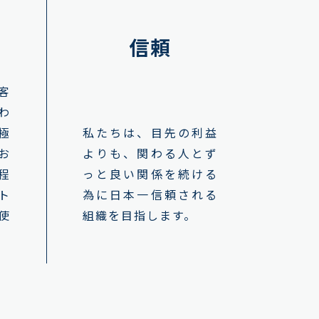
信頼
客
わ
極
私たちは、目先の利益
お
よりも、関わる人とず
程
っと良い関係を続ける
ト
為に日本一信頼される
使
組織を目指します。
。