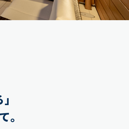
る」
て。