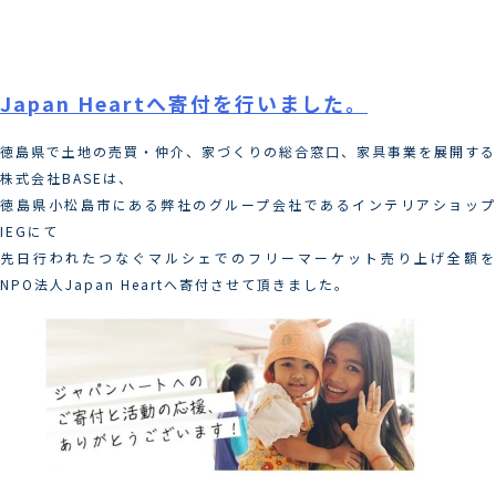
Skip
カテゴリー:
イベント告知
to
content
Japan Heartへ寄付を行いました。
徳島県で土地の売買・仲介、家づくりの総合窓口、家具事業を展開する
株式会社BASEは、
徳島県小松島市にある弊社のグループ会社であるインテリアショップ
IEGにて
先日行われたつなぐマルシェでのフリーマーケット売り上げ全額を
NPO法人Japan Heartへ寄付させて頂きました。