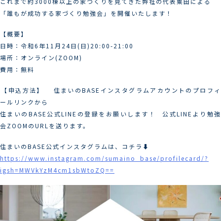
これまで約3000棟以上の家づくりを見てきた弊社の代表粟田による
「誰もが成功する家づくり勉強会」を開催いたします！
【概要】
日時：令和6年11月24日(日)20:00-21:00
場所：オンライン(ZOOM) ⁡
費用：無料
︎【申込方法】 住まいのBASEインスタグラムアカウントのプロフィ
ールリンクから
住まいのBASE公式LINEの登録をお願いします！ ⁡ 公式LINEより勉強
会ZOOMのURLを送ります。
住まいのBASE公式インスタグラムは、コチラ⬇︎
https://www.instagram.com/sumaino_base/profilecard/?
igsh=MWVkYzM4cm1sbWtoZQ==