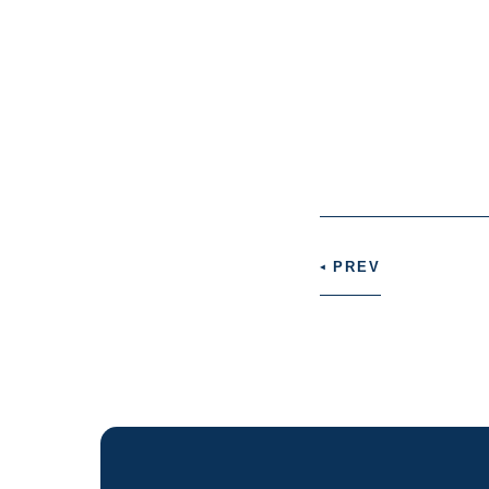
War
Und
array 
/home
conte
v1/si
on 
War
PREV
◀︎
Atte
read 
"na
nu
/home
conte
v1/si