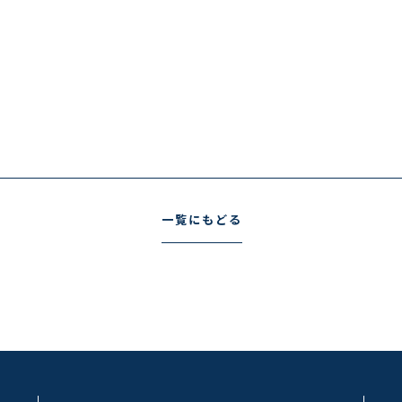
ning
:
efined
key 0 in
/base24/base9.co.jp/public_html/wp-
nt/themes/szl24-
ngle.php
line
49
ning
:
一覧にもどる
mpt to
property
me" on
ll in
/base24/base9.co.jp/public_html/wp-
nt/themes/szl24-
ngle.php